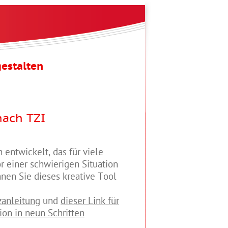
estalten
nach TZI
entwickelt, das für viele
r einer schwierigen Situation
nnen Sie dieses kreative Tool
zanleitung
und
dieser Link für
ion in neun Schritten