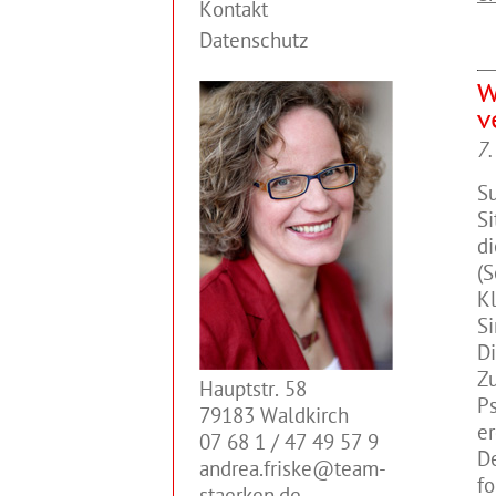
Kontakt
Datenschutz
W
v
7.
S
Si
d
(S
Kl
Si
Di
Z
Hauptstr. 58
Ps
79183 Waldkirch
er
07 68 1 / 47 49 57 9
D
andrea.friske@team-
fo