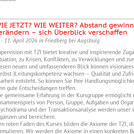
IE JETZT? WIE WEITER? Abstand gewinn
erändern – sich Überblick verschaffen
 - 11. April 2026 in Friedberg bei Augsburg
upervision mit
TZI
bietet kreative und inspirierende Zug
tuation, zu Krisen, Konflikten, zu Verwicklungen und zu
iesen neuen und umfassenderen Blick können visionäres
elbst-)Leitungskompetenz wachsen – Qualität und Zufri
arheit entsteht. So können Sie Ihre Handlungsmöglichk
nn gute Entscheidungen treffen.
e gemeinsame Erfahrung in der Kursgruppe ermöglicht e
usammenspiels von Person, Gruppe, Aufgaben und Organ
ychodrama und der Transaktionsanalyse werden unser s
gänzen und bereichern.
en roten Faden des Kurses bilden die Axiome der
TZI
, d
rmulieren. Wir werden die Axiome in einen konkreten B