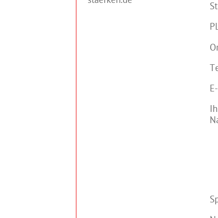
staerken.de
S
P
Or
T
E-
Ih
Na
S