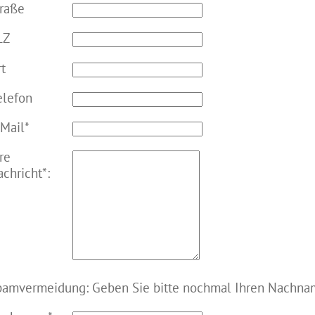
traße
LZ
t
elefon
Mail*
re
chricht*:
pamvermeidung: Geben Sie bitte nochmal Ihren Nachna