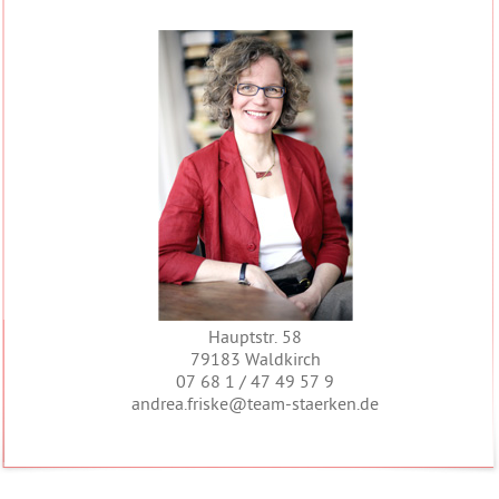
Hauptstr. 58
79183 Waldkirch
07 68 1 / 47 49 57 9
andrea.friske@team-staerken.de